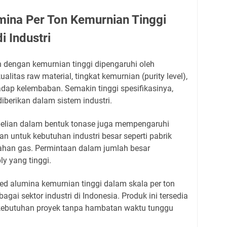
mina Per Ton Kemurnian Tinggi
i Industri
n dengan kemurnian tinggi dipengaruhi oleh
alitas raw material, tingkat kemurnian (purity level),
adap kelembaban. Semakin tinggi spesifikasinya,
diberikan dalam sistem industri.
mbelian dalam bentuk tonase juga mempengaruhi
n untuk kebutuhan industri besar seperti pabrik
ahan gas. Permintaan dalam jumlah besar
y yang tinggi.
ed alumina kemurnian tinggi dalam skala per ton
gai sektor industri di Indonesia. Produk ini tersedia
kebutuhan proyek tanpa hambatan waktu tunggu