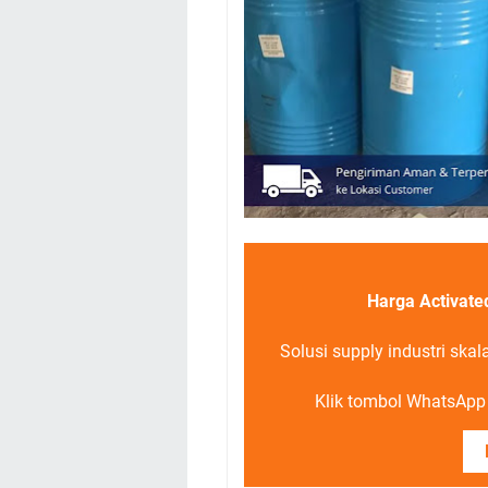
Harga Activate
Solusi supply industri ska
Klik tombol WhatsApp d