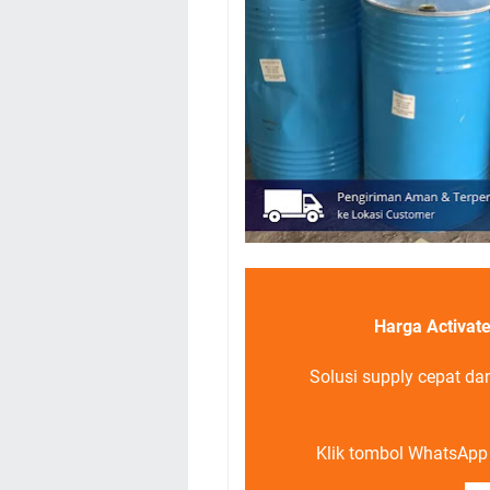
Harga Activat
Solusi supply cepat da
Klik tombol WhatsApp d