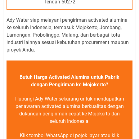
Tengah 50272
Ady Water siap melayani pengiriman activated alumina
ke seluruh Indonesia, termasuk Mojokerto, Jombang,
Lamongan, Probolinggo, Malang, dan berbagai kota
industri lainnya sesuai kebutuhan procurement maupun
proyek Anda.
Butuh Harga Activated Alumina untuk Pabrik
dengan Pengiriman ke Mojokerto?
Hubungi Ady Water sekarang untuk mendapatkan
penawaran activated alumina berkualitas dengan
dukungan pengiriman cepat ke Mojokerto dan
seluruh Indonesia.
Klik tombol WhatsApp di pojok layar atau klik