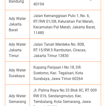
Bandung
40194
Jalan Kemanggisan Pulo 1, No. 6,
Ady Water
RT/RW 01/08, Kelurahan Pal Merah,
Jakarta
Kecamatan Pal Merah, Jakarta Barat,
Barat
11480
Ady Water
Jalan Tanah Merdeka No. 80B,
Jakarta
RT.15/RW.5 Rambutan, Ciracas,
Timur
Jakarta Timur 13830
Kupang Panjaan I No.18, DR.
Ady Water
Soetomo, Kec. Tegalsari, Kota
Surabaya
Surabaya, Jawa Timur 60264
Jl. Palma Raya No.33 Blok 8C, RT 009
Ady Water
RW 016, Sendangmulyo, Kec.
Semarang
Tembalang, Kota Semarang, Jawa